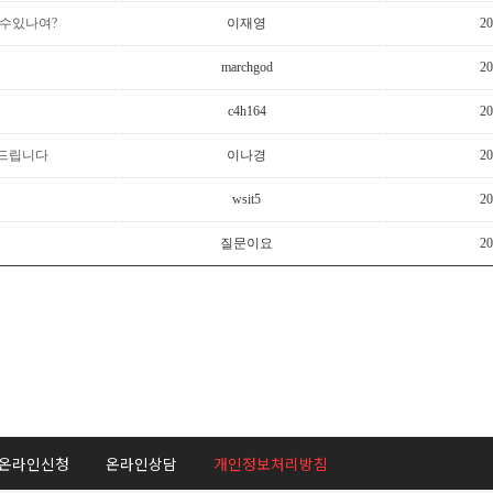
알수있나여?
이재영
20
marchgod
20
c4h164
20
 드립니다
이나경
20
wsit5
20
질문이요
20
온라인신청
온라인상담
개인정보처리방침