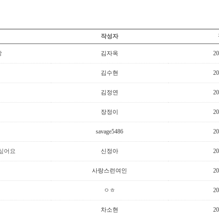
작성자
강
김자옥
20
김수현
20
김정연
20
장정이
20
savage5486
20
 싶어요
신정아
20
사랑스런여인
20
ㅇㅎ
20
차소현
20