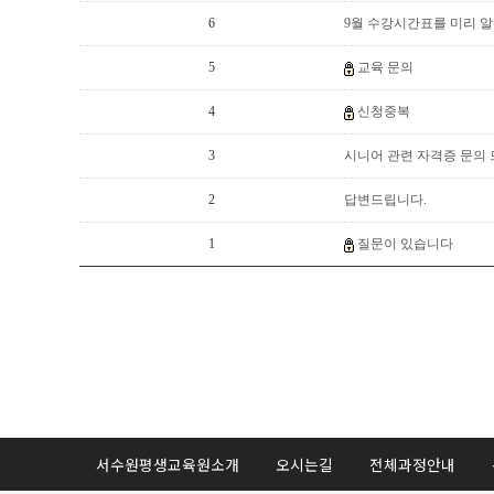
6
9월 수강시간표를 미리 
5
교육 문의
4
신청중복
3
시니어 관련 자격증 문의
2
답변드립니다.
1
질문이 있습니다
서수원평생교육원소개
오시는길
전체과정안내