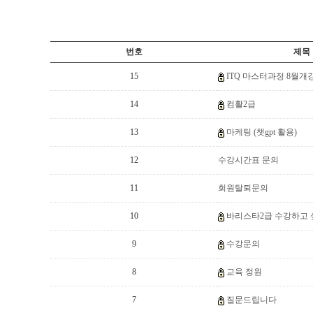
번호
제목
15
ITQ 마스터과정 8월개
14
컴활2급
13
마케팅 (챗gpt 활용)
12
수강시간표 문의
11
회원탈퇴문의
10
바리스타2급 수강하고
9
수강문의
8
교육 정원
7
질문드립니다